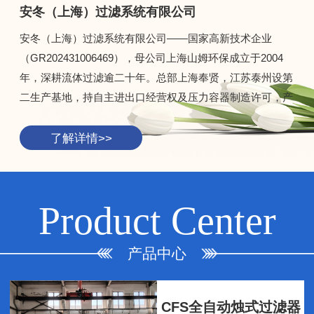
安冬（上海）过滤系统有限公司
安冬（上海）过滤系统有限公司——国家高新技术企业
（GR202431006469），母公司上海山姆环保成立于2004
年，深耕流体过滤逾二十年。总部上海奉贤，江苏泰州设第
二生产基地，持自主进出口经营权及压力容器制造许可，产
品覆盖石化、精细化工、生物制药、新能源、食品饮料、冶
金、环保等7大行业。作为国内唯一烛式"整机+滤芯+滤
了解详情>>
布"全自研企业，拥有16项以上国家专利，核心团队深耕过
滤分离领域十余年，关键部件打破国外长期垄断；公司通过
ISO三体系认证，执行13道质量检验流程，并配备独特过滤
Product Center
工艺包，可根据物料特性从传感器选型到滤材适配全程精准
定制。安冬——技术立身，数据说话，做您长期可靠的过滤
产品中心
伙伴。
CFS全自动烛式过滤器